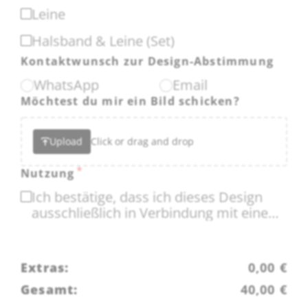
Leine
Halsband & Leine (Set)
Kontaktwunsch zur Design-Abstimmung
WhatsApp
Email
Möchtest du mir ein Bild schicken?
Upload
Click or drag and drop
*
Nutzung
Ich bestätige, dass ich dieses Design
ausschließlich in Verbindung mit einem
Dogs & Angels Produkt bestelle. Eine
anderweitige Nutzung oder Weitergabe
ist nicht gestattet.
Extras:
0,00
€
Gesamt:
40,00
€