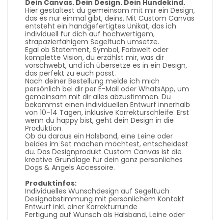
Dein Canvas. Dein Design. Dein Hundekind.
Hier gestaltest du gemeinsam mit mir ein Design,
das es nur einmal gibt, deins. Mit Custom Canvas
entsteht ein handgefertigtes Unikat, das ich
individuell für dich auf hochwertigem,
strapazierfähigem Segeltuch umsetze.
Egal ob Statement, Symbol, Farbwelt oder
komplette Vision, du erzählst mir, was dir
vorschwebt, und ich übersetze es in ein Design,
das perfekt zu euch passt.
Nach deiner Bestellung melde ich mich
persönlich bei dir per E-Mail oder WhatsApp, um
gemeinsam mit dir alles abzustimmen. Du
bekommst einen individuellen Entwurf innerhalb
von 10–14 Tagen, inklusive Korrekturschleife. Erst
wenn du happy bist, geht dein Design in die
Produktion.
Ob du daraus ein Halsband, eine Leine oder
beides im Set machen möchtest, entscheidest
du. Das Designprodukt Custom Canvas ist die
kreative Grundlage für dein ganz persönliches
Dogs & Angels Accessoire.
Produktinfos:
Individuelles Wunschdesign auf Segeltuch
Designabstimmung mit persönlichem Kontakt
Entwurf inkl. einer Korrekturrunde
Fertigung auf Wunsch als Halsband, Leine oder