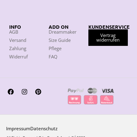
INFO
ADD ON
KUNDENSERVICE
AGB
Dreammaker
Vertrag
widerrufen
Versand
Size Guide
Zahlung
Pflege
Widerruf
FAQ
Impressum
Datenschutz