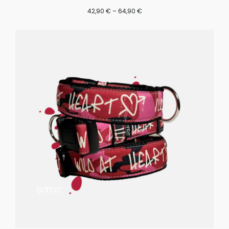
42,90
€
–
64,90
€