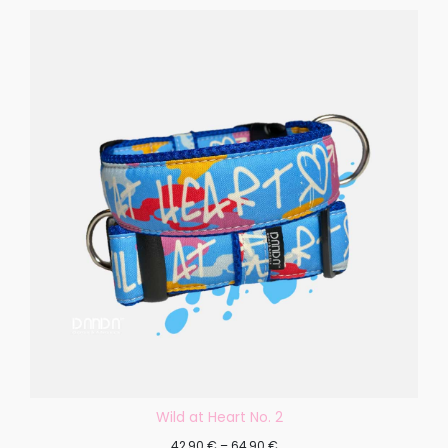
Wild at Heart No. 2
42,90
€
–
64,90
€