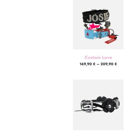
Custom Love
169,90
€
–
209,90
€