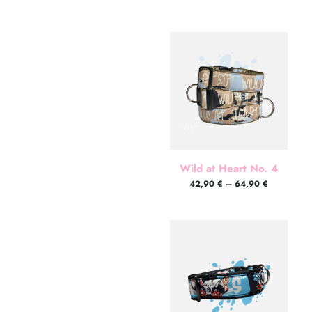
Wild at Heart No. 4
42,90
€
–
64,90
€