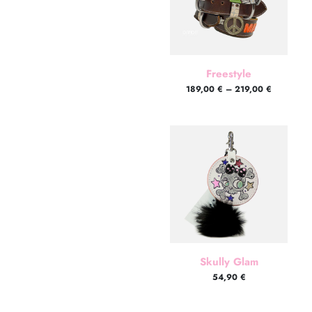
Freestyle
189,00
€
–
219,00
€
Skully Glam
54,90
€