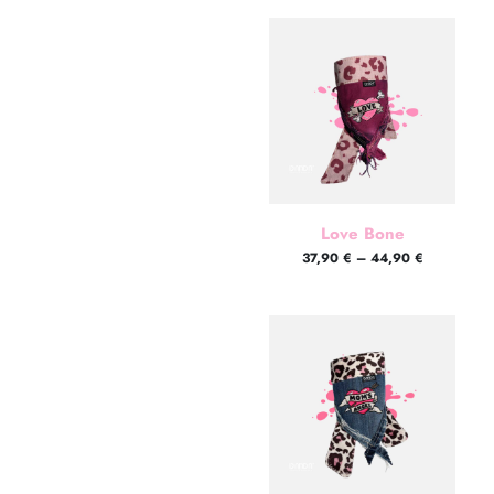
Love Bone
37,90
€
–
44,90
€