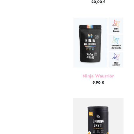
20,00
€
Ninja Waurrior
9,90
€