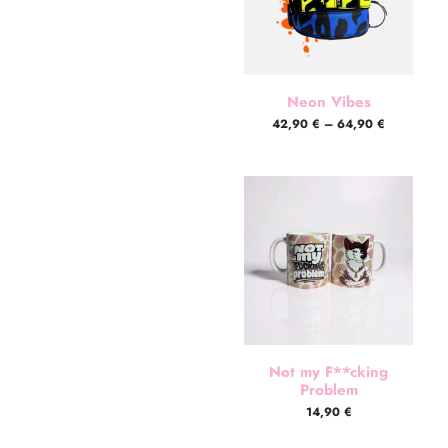
Neon Vibes
42,90
€
–
64,90
€
Not my F**cking
Problem
14,90
€