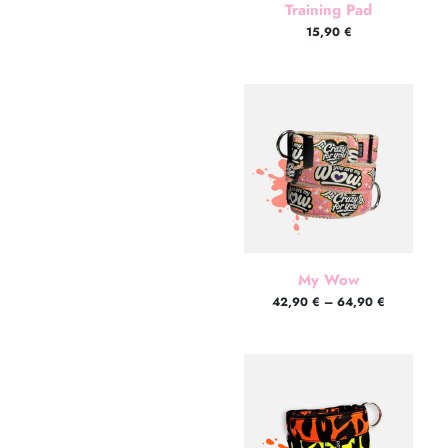
Training Pad
15,90
€
My Wow
42,90
€
–
64,90
€