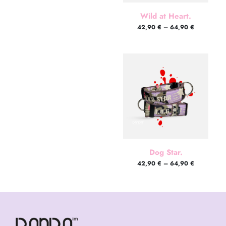
Wild at Heart.
42,90
€
–
64,90
€
Dog Star.
42,90
€
–
64,90
€