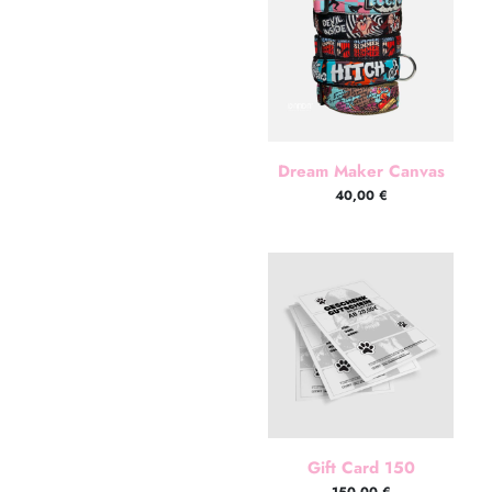
Dream Maker Canvas
40,00
€
Gift Card 150