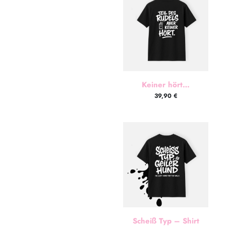
Keiner hört…
39,90
€
Scheiß Typ – Shirt