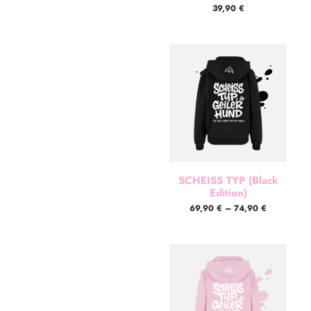
39,90
€
SCHEISS TYP (Black
Edition)
69,90
€
–
74,90
€