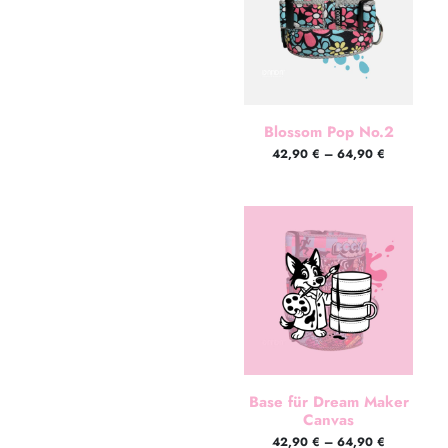
Blossom Pop No.2
42,90
€
–
64,90
€
Base für Dream Maker
Canvas
42,90
€
–
64,90
€