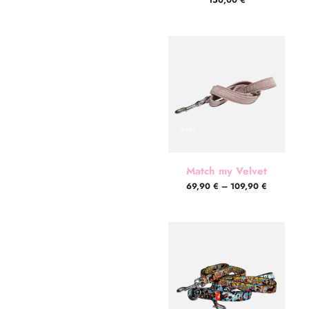
150,00
€
Match my Velvet
69,90
€
–
109,90
€