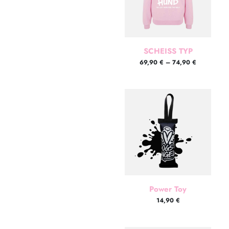
SCHEISS TYP
69,90
€
–
74,90
€
Power Toy
14,90
€