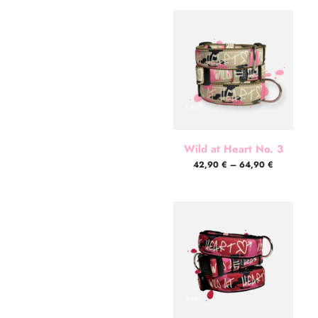
Wild at Heart No. 3
42,90
€
–
64,90
€