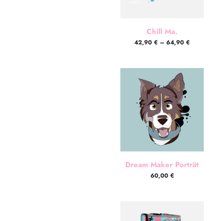
Chill Ma.
42,90
€
–
64,90
€
Dream Maker Porträt
60,00
€