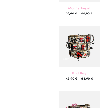
Mom’s Angel
39,90
€
–
44,90
€
Bad Boy
42,90
€
–
64,90
€