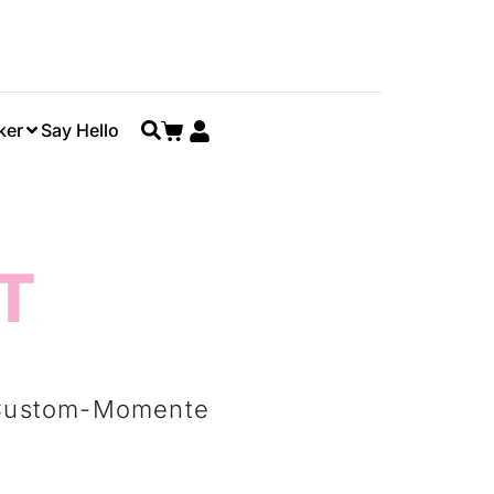
ker
Say Hello
T
n Custom-Momente