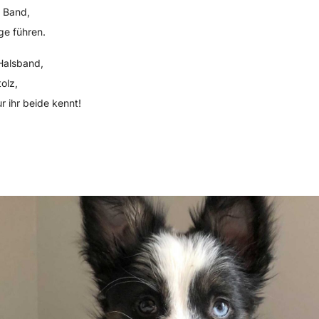
e Band,
ge führen.
Halsband,
olz,
r ihr beide kennt!