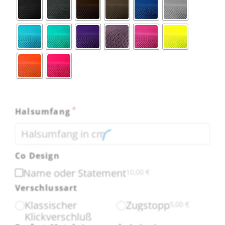
*
Halsumfang
Co Design
Name oder Statement
10,00
€
Verschlussart
Klassischer
Zugstopp
5,00
€
Klickverschluß