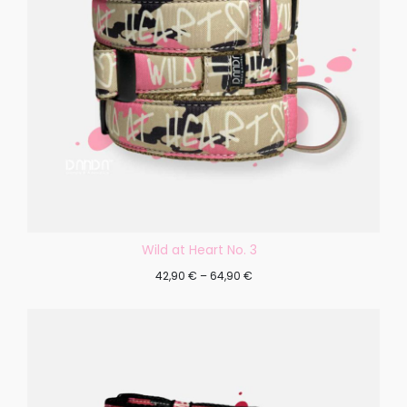
Wild at Heart No. 3
42,90
€
–
64,90
€