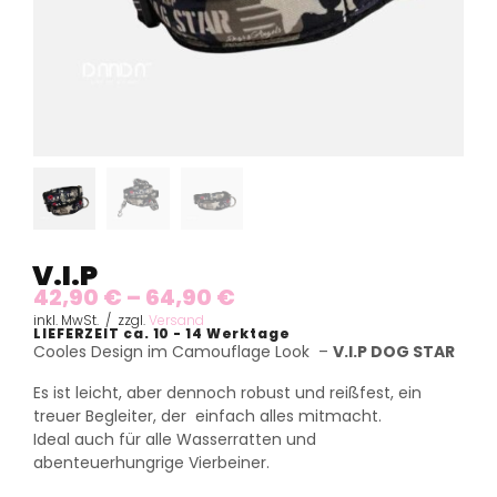
V.I.P
42,90
€
–
64,90
€
inkl. MwSt. / zzgl.
Versand
LIEFERZEIT ca. 10 - 14 Werktage
Cooles Design im Camouflage Look –
V.I.P DOG STAR
Es ist leicht, aber dennoch robust und reißfest, ein
treuer Begleiter, der einfach alles mitmacht.
Ideal auch für alle Wasserratten und
abenteuerhungrige Vierbeiner.