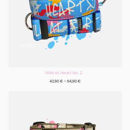
Wild at Heart No. 2
42,90
€
–
64,90
€