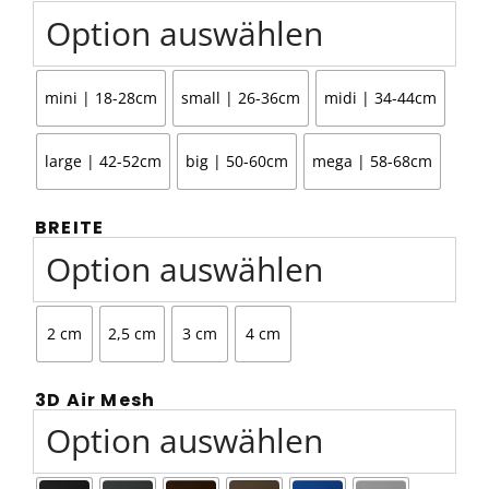
mini | 18-28cm
small | 26-36cm
midi | 34-44cm
large | 42-52cm
big | 50-60cm
mega | 58-68cm
BREITE
2 cm
2,5 cm
3 cm
4 cm
3D Air Mesh