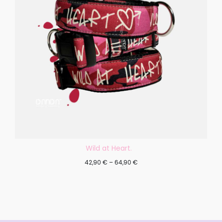
Wild at Heart.
42,90
€
–
64,90
€