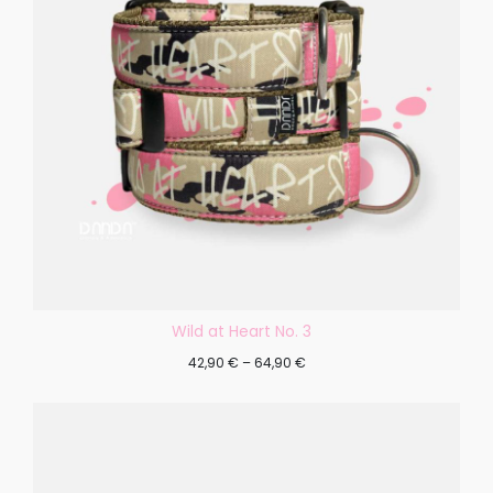
Wild at Heart No. 3
42,90
€
–
64,90
€