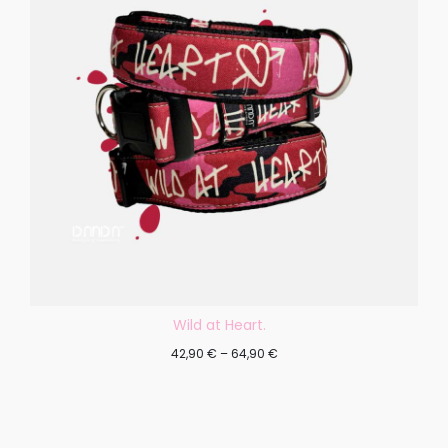
Wild at Heart.
42,90
€
–
64,90
€