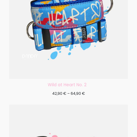
Wild at Heart No. 2
42,90
€
–
64,90
€