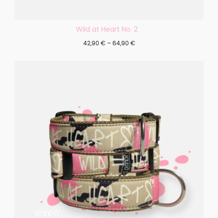
Wild at Heart No. 2
42,90
€
–
64,90
€