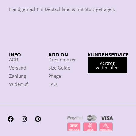
Handgemacht in Deutschland & mit Stolz getragen.
INFO
ADD ON
KUNDENSERVICE
AGB
Dreammaker
Vertrag
widerrufen
Versand
Size Guide
Zahlung
Pflege
Widerruf
FAQ