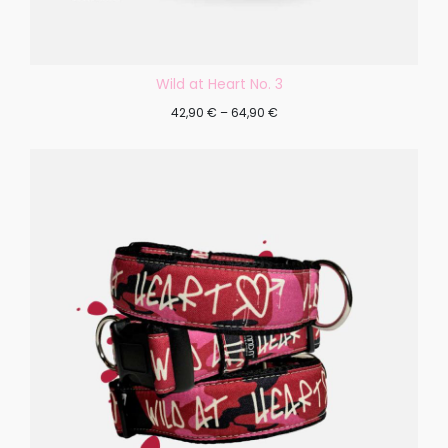
Wild at Heart No. 3
42,90
€
–
64,90
€