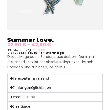
Summer Love.
32,90
€
–
42,90
€
inkl. MwSt. / zzgl.
Versand
LIEFERZEIT ca. 10 - 14 Werktage
Dieses Mega coole Bandana aus derbem Denim im
distressed Look ist der absolute Hingucker. Einfach
umlegen und zubinden, los geht’s.
lieferzeiten & versand
Zahlungsmöglichkeiten
Produktdetails
Size Guide