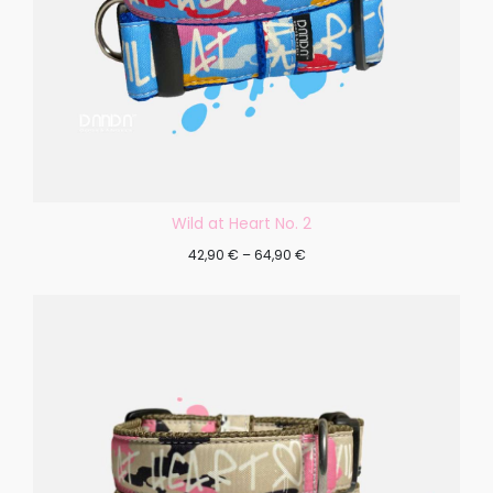
Wild at Heart No. 2
42,90
€
–
64,90
€