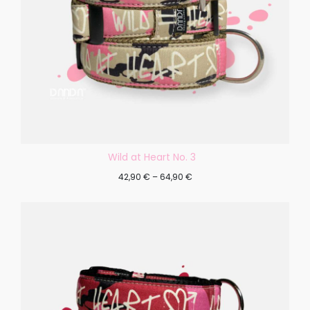
Wild at Heart No. 3
42,90
€
–
64,90
€