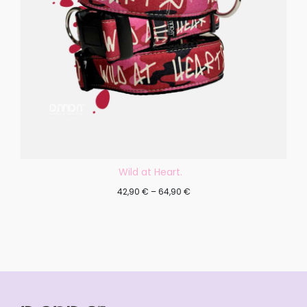
Wild at Heart.
42,90
€
–
64,90
€