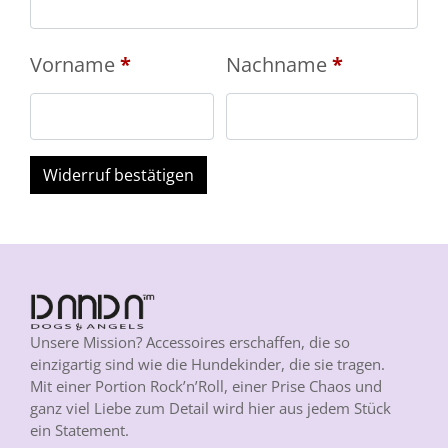
E
Vorname
*
Nachname
*
-
M
Widerruf bestätigen
a
i
l
(
w
Unsere Mission? Accessoires erschaffen, die so
einzigartig sind wie die Hundekinder, die sie tragen.
i
Mit einer Portion Rock’n’Roll, einer Prise Chaos und
ganz viel Liebe zum Detail wird hier aus jedem Stück
e
ein Statement.